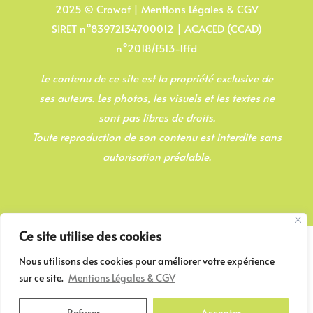
2025 ©
Crowaf |
Mentions Légales & CGV
SIRET n°83972134700012 | ACACED (CCAD)
n°2018/f513-1ffd
Le contenu de ce site est la propriété exclusive de
ses auteurs. Les photos, les visuels et les textes ne
sont pas libres de droits.
Toute reproduction de son contenu est interdite sans
autorisation préalable.
Ce site utilise des cookies
Nous utilisons des cookies pour améliorer votre expérience
sur ce site.
Mentions Légales & CGV
Refuser
Accepter