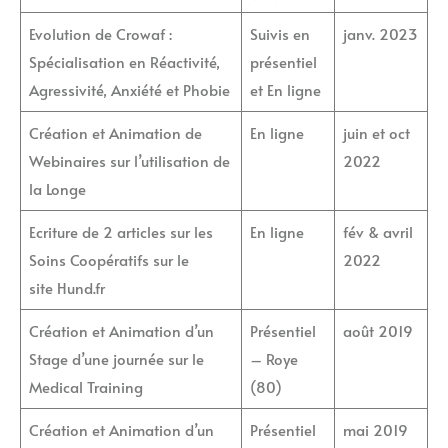
Evolution de Crowaf :
Suivis en
janv. 2023
Spécialisation en Réactivité,
présentiel
Agressivité, Anxiété et Phobie
et En ligne
Création et Animation de
En ligne
juin et oct
Webinaires sur l’utilisation de
2022
la Longe
Ecriture de 2 articles sur les
En ligne
fév & avril
Soins Coopératifs sur le
2022
site
Hund.fr
Création et Animation d’un
Présentiel
août 2019
Stage d’une journée sur le
– Roye
Medical Training
(80)
Création et Animation d’un
Présentiel
mai 2019