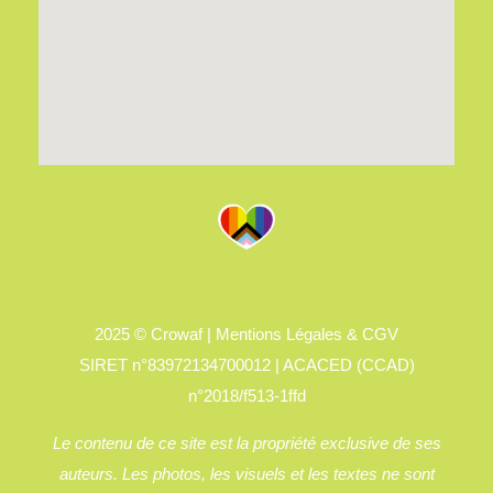
2025 ©
Crowaf |
Mentions Légales & CGV
SIRET n°83972134700012 | ACACED (CCAD)
n°2018/f513-1ffd
Le contenu de ce site est la propriété exclusive de ses
auteurs. Les photos, les visuels et les textes ne sont