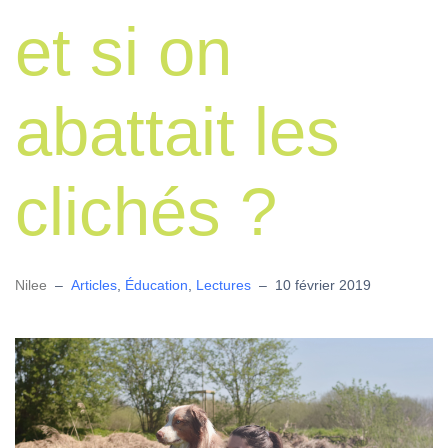
et si on
abattait les
clichés ?
Nilee
–
Articles
,
Éducation
,
Lectures
–
10 février 2019